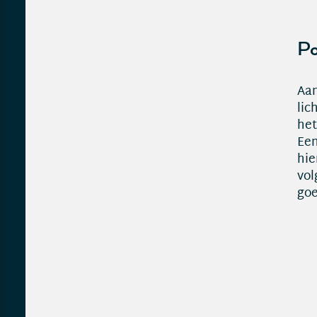
Po
Aan
lic
het
Een
hie
vol
goe