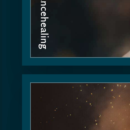
Trancehealing
Mijn inspiratie