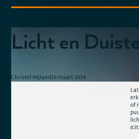
Licht en Duiste
Christel Nijland
19 maart 2014
Lat
erk
of 
puu
lic
(ci