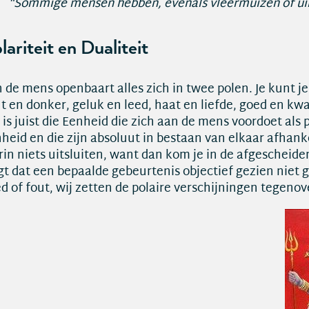
“Sommige mensen hebben, evenals vleermuizen of uilen
lariteit en Dualiteit
 de mens openbaart alles zich in twee polen. Je kunt je
ht en donker, geluk en leed, haat en liefde, goed en kwa
 is juist die Eenheid die zich aan de mens voordoet als
heid en die zijn absoluut in bestaan van elkaar afhank
rin niets uitsluiten, want dan kom je in de afgescheiden
gt dat een bepaalde gebeurtenis objectief gezien niet g
d of fout, wij zetten de polaire verschijningen tegenov