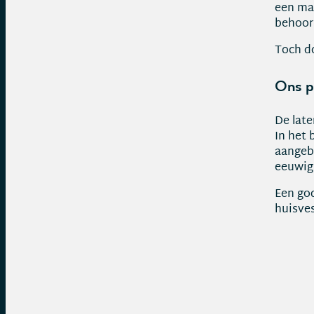
een man
behoorl
Toch do
Ons po
De lat
In het 
aangebo
eeuwig
Een god
huisves