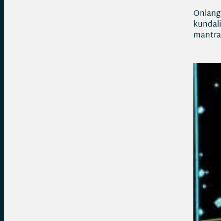
Onlangs
kundali
mantra’