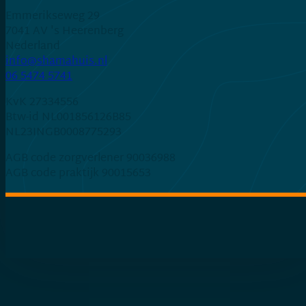
Emmerikseweg 29
7041 AV 's Heerenberg
Nederland
ln.siuhamahs@ofni
06 5474 5741
KvK 27334556
Btw-id NL001856126B85
NL23INGB0008775293
AGB code zorgverlener 90036988
AGB code praktijk 90015653