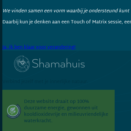
We vinden samen een vorm waarbij je ondersteund kunt
Daarbij kun je denken aan een Touch of Matrix sessie, e
Ja, ik ben klaar voor verandering!
Verbind jezelf met je innerlijke natuur.
Connect via LinkedIn
Volg op Facebook
Volg op Instagram
Deze website draait op 100%
duurzame energie, gewonnen uit
kooldioxidevrije en milieuvriendelijke
waterkracht.