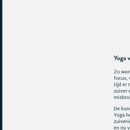
Yoga 
Zo wor
focus, 
tijd er
zuiver 
misbrui
De kun
Yoga h
zuiveri
en nu v