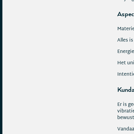
Aspec
Materie 
Alles i
Energie
Het un
Intent
Kunda
Er is 
vibrati
bewust
Vandaa