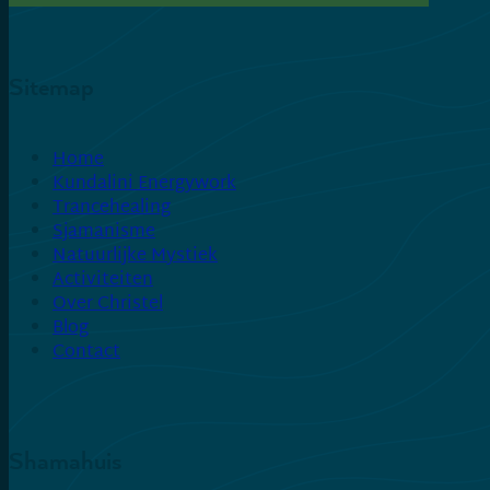
Sitemap
Home
Kundalini Energywork
Trancehealing
Sjamanisme
Natuurlijke Mystiek
Activiteiten
Over Christel
Blog
Contact
Shamahuis