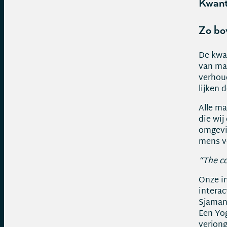
Kwant
Zo bo
De kwan
van mat
verhoud
lijken 
Alle ma
die wij
omgevin
mens v
“The co
Onze in
interac
Sjamane
Een Yog
verjong