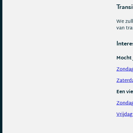
Transi
We zull
van tra
Intere
Mocht 
Zondag
Zaterda
Een vie
Zondag
Vrijdag