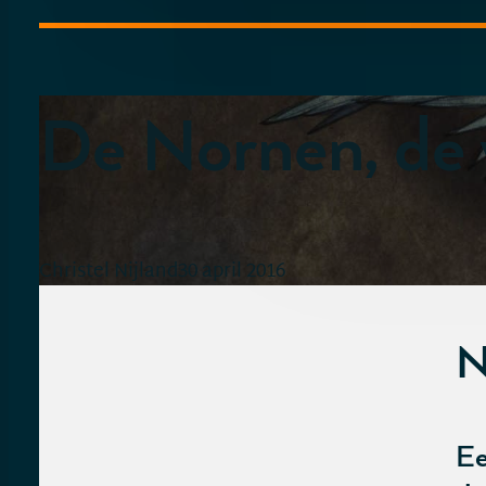
De Nornen, de 
Christel Nijland
30 april 2016
N
Ee