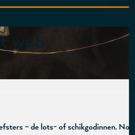
et web
sters – de lots- of schikgodinnen. Nor