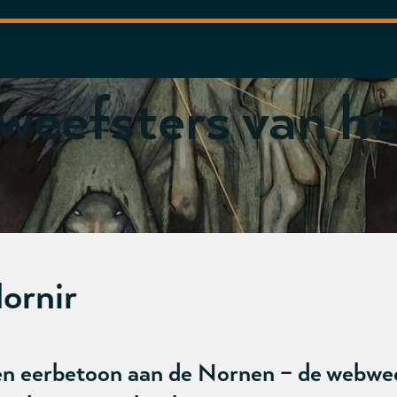
weefsters van h
ornir
n eerbetoon aan de Nornen – de webweef