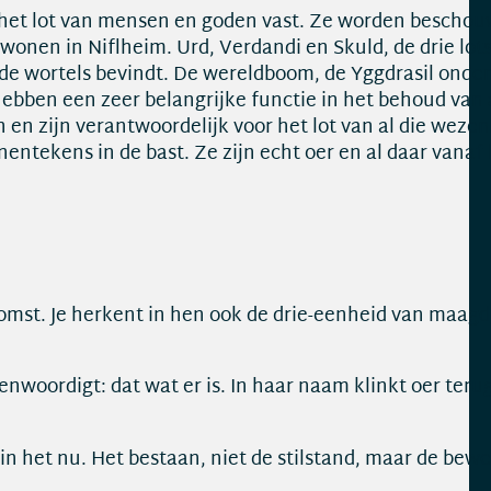
het lot van mensen en goden vast. Ze worden beschou
onen in Niflheim. Urd, Verdandi en Skuld, de drie lots
de wortels bevindt. De wereldboom, de Yggdrasil onder
hebben een zeer belangrijke functie in het behoud van
 en zijn verantwoordelijk voor het lot van al die weze
nentekens in de bast. Ze zijn echt oer en al daar vanaf
komst. Je herkent in hen ook de drie-eenheid van maag
enwoordigt: dat wat er is. In haar naam klinkt oer terug
in het nu. Het bestaan, niet de stilstand, maar de bewe