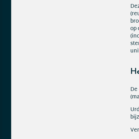
Dez
(re
bro
op 
(in
ste
uni
He
De 
(ma
Urd
bij
Ver