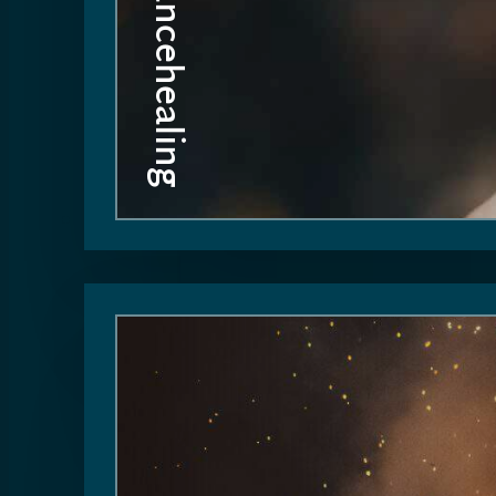
Trancehealing
Mijn inspiratie