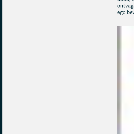
ontvage
ego bew