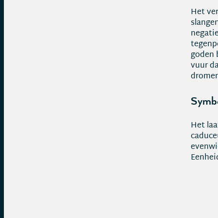
Het ve
slangen
negatie
tegenp
goden b
vuur da
dromen
Symbo
Het laa
caduceu
evenwic
Eenheid