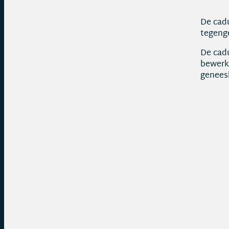
De cadu
tegenge
De cadu
bewerks
genees