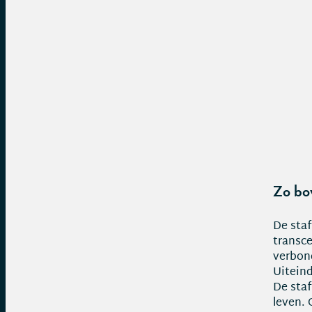
Zo bo
De staf
transce
verbond
Uiteind
De staf
leven. 