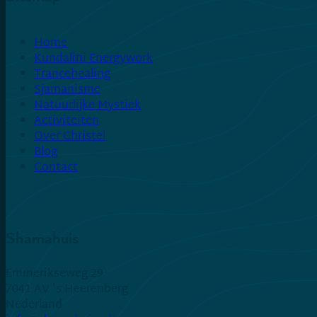
Home
Kundalini Energywork
Trancehealing
Sjamanisme
Natuurlijke Mystiek
Activiteiten
Over Christel
Blog
Contact
Shamahuis
Emmerikseweg 29
7041 AV 's Heerenberg
Nederland