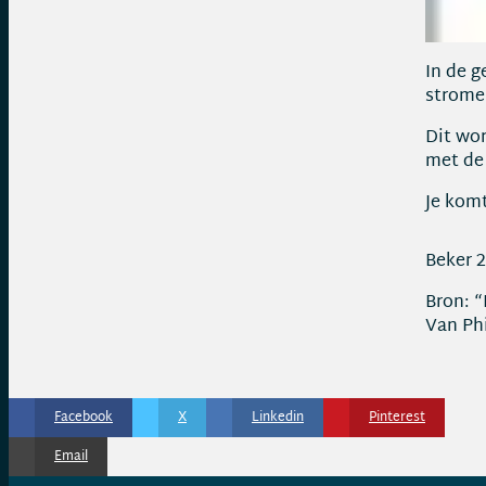
In de g
strome
Dit wor
met de
Je kom
Beker 2
Bron: “
Van Ph
Facebook
X
Linkedin
Pinterest
Email