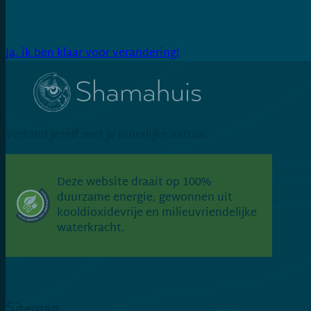
Ja, ik ben klaar voor verandering!
Verbind jezelf met je innerlijke natuur.
Connect via LinkedIn
Volg op Facebook
Volg op Instagram
Deze website draait op 100%
duurzame energie, gewonnen uit
kooldioxidevrije en milieuvriendelijke
waterkracht.
Sitemap