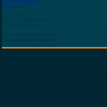
ln.siuhamahs@ofni
06 5474 5741
KvK 27334556
Btw-id NL001856126B85
NL23INGB0008775293
AGB code zorgverlener 90036988
AGB code praktijk 90015653