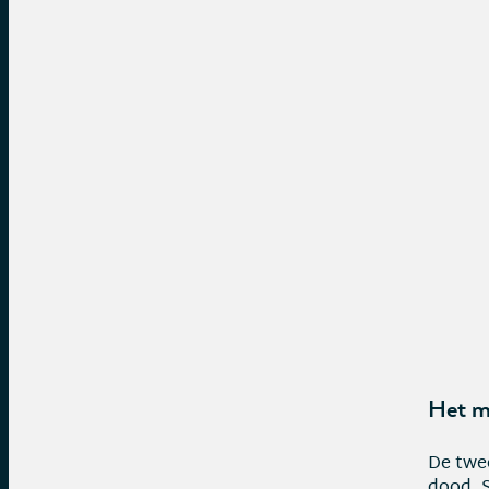
Het ma
De twee
dood, S