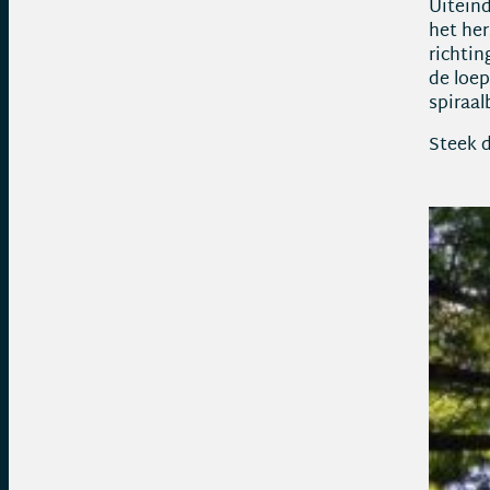
Uiteind
het her
richtin
de loep
spiraa
Steek d