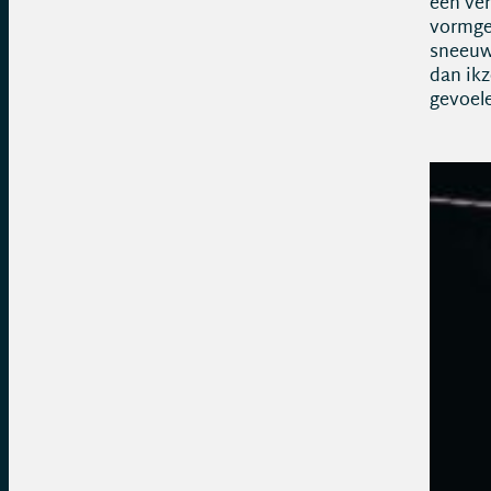
een ver
vormgev
sneeuwv
dan ikz
gevoele