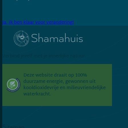
Ja, ik ben klaar voor verandering!
Verbind jezelf met je innerlijke natuur.
Connect via LinkedIn
Volg op Facebook
Volg op Instagram
Deze website draait op 100%
duurzame energie, gewonnen uit
kooldioxidevrije en milieuvriendelijke
waterkracht.
Sitemap