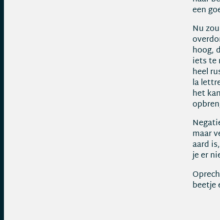
een goe
Nu zou 
overdon
hoog, d
iets te
heel ru
la lett
het kan
opbren
Negatie
maar ve
aard is
je er n
Oprecht
beetje 