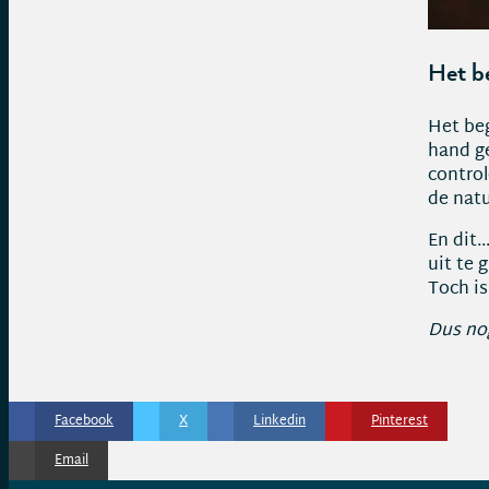
Het be
Het beg
hand g
control
de natu
En dit…
uit te 
Toch is
Dus nog
Facebook
X
Linkedin
Pinterest
Email