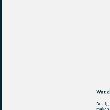
Wat da
De afge
maken h