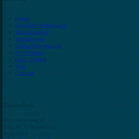
Home
Kundalini Energywork
Trancehealing
Sjamanisme
Natuurlijke Mystiek
Activiteiten
Over Christel
Blog
Contact
Shamahuis
Emmerikseweg 29
7041 AV 's Heerenberg
Nederland