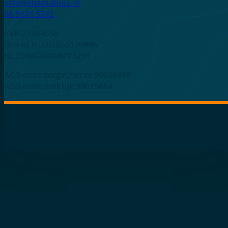
ln.siuhamahs@ofni
06 5474 5741
KvK 27334556
Btw-id NL001856126B85
NL23INGB0008775293
AGB code zorgverlener 90036988
AGB code praktijk 90015653