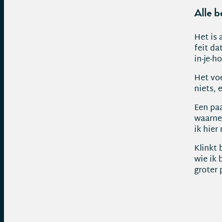
Alle b
Het is 
feit da
in-je-h
Het voe
niets, 
Een paa
waarnem
ik hier
Klinkt 
wie ik 
groter 