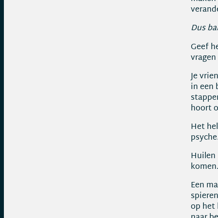
verand
Dus bal
Geef he
vragen 
Je vrie
in een 
stappen
hoort o
Het hel
psyche.
Huilen 
komen
Een ma
spiere
op het 
naar be